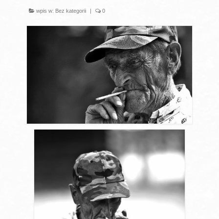
O MNIE
wpis w:
Bez kategorii
|
0
FACEBOOK