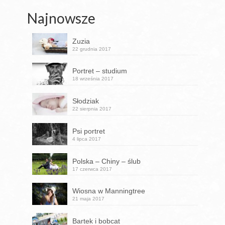
Najnowsze
Zuzia
22 grudnia 2017
Portret – studium
18 września 2017
Słodziak
22 sierpnia 2017
Psi portret
4 lipca 2017
Polska – Chiny – ślub
17 czerwca 2017
Wiosna w Manningtree
21 maja 2017
Bartek i bobcat