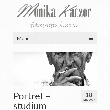
Menu
PORTFOLIO
HISTORIE
OFERTA
GALERIE
BLOG
Portret –
18
WRZ 2017
KONTAKT
studium