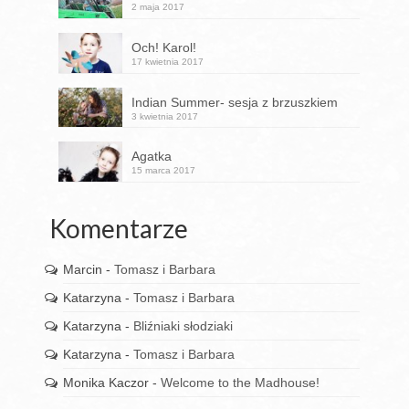
2 maja 2017
Och! Karol!
17 kwietnia 2017
Indian Summer- sesja z brzuszkiem
3 kwietnia 2017
Agatka
15 marca 2017
Komentarze
Marcin
-
Tomasz i Barbara
Katarzyna
-
Tomasz i Barbara
Katarzyna
-
Bliźniaki słodziaki
Katarzyna
-
Tomasz i Barbara
Monika Kaczor
-
Welcome to the Madhouse!